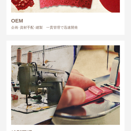
OEM
企画･資材手配･縫製 一貫管理で迅速開発