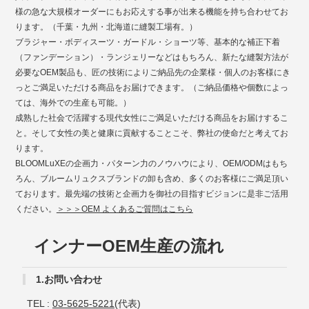
様の急な大規模オーダーにもお応えする事が出来る機能を持ち合わせてお
ります。（千葉・九州・北海道に縫製工場有。）
ブラジャー・ボディスーツ・ガードル・ショーツ等、基本的な補正下着
（ファンデーション）・ランジェリーなどはもちろん、新たな縫製方法が
必要なOEM製品も、匠の技術によりご納品先の企業様・個人のお客様にき
っとご満足いただける商品をお届けできます。（ご納品価格や個数によっ
ては、海外での生産も可能。）
成熟した社会で活躍する現代女性にご満足いただける商品をお届けするこ
と。そして女性の美と健康に貢献することこそ、弊社の使命だと考えてお
ります。
BLOOMLuXEの企画力・パターン力のノウハウにより、OEM/ODMはもち
ろん、ブルームリュクスブランドの卸も含め、多くのお客様にご満足頂い
ております。最先端の技術と企画力を御社の目指すビジョンに是非ご活用
ください。
＞＞＞OEM よくあるご質問はこちら
インナーOEM生産の流れ
1.お問い合わせ
TEL :
03-5625-5221
(代表)