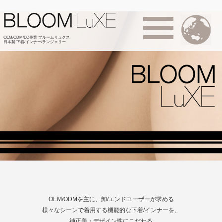
OEM/ODM/EC事業 ブルームリュクス
日本製 下着/インナー/ランジェリー
OEM/ODMを主に、卸/エンドユーザーが求める
様々なシーンで着用する機能的な下着/インナーを、
補正美・デザイン性にこだわる