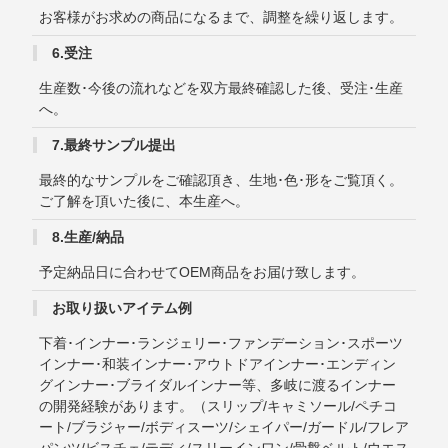
お客様がお求めの商品になるまで、調整を繰り返します。
6.受注
生産数･今後の流れなどを双方最終確認した後、受注･生産
へ。
7.最終サンプル提出
最終的なサンプルをご確認頂き、生地･色･形をご覧頂く。
ご了解を頂いた後に、本生産へ。
8.生産/納品
予定納品日に合わせてOEM商品をお届け致します。
お取り扱いアイテム例
下着･インナー･ランジェリー･ファンデーション･スポーツ
インナー･和装インナー･アウトドアインナー･エンディン
グインナー･ブライダルインナー等、多岐に渡るインナー
の開発経験があります。（スリップ/キャミソール/ペチコ
ート/ブラジャー/ボディスーツ/シェイパー/ガードル/フレア
パンツ/ビスチェ/テディ/スリーインワン/骨盤ベルト/ウエス